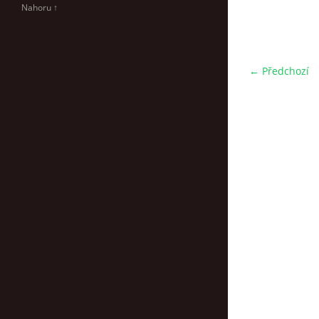
Nahoru ↑
← Předchozí