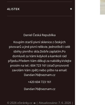
4LISTEK
Daniel Česká Republika
Koupím starší pivní sklenice z českých
pivovarů a jiné pivní relikvie. Jednotlivě i celé
sbírky pivního skla.Dobře zaplatím.Po
domluvě za Vámi kdykoli a kamkoli rád
přijedu.Předem Vám děkuji za nabídky.Volejte
prosím na tel.: 604 723 161 (stačí prozvonit
zavolám Vám zpět) nebo pište na email:
Dandan76@seznam.cz
+420 604 723 161
Dandan76@seznam.cz
© 2026 eStránky.cz
|
Aktualizováno: 7. 6. 2026
|