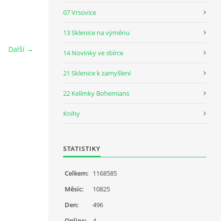
07 Vrsovice
13 Sklenice na výměnu
Další →
14 Novinky ve sbírce
21 Sklenice k zamyšlení
22 Kelímky Bohemians
Knihy
STATISTIKY
Celkem:
1168585
Měsíc:
10825
Den:
496
Online:
4