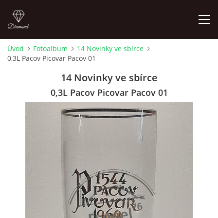
Úvod
Fotoalbum
14 Novinky ve sbírce
0,3L Pacov Picovar Pacov 01
ÚVOD
14 Novinky ve sbírce
FOTOALBUM
0,3L Pacov Picovar Pacov 01
SKLENICE NA VÝMĚNU
SKLENICE K ZAMYŠLENÍ
KOUPÍM STARŠÍ PIVNÍ SKLENICE 604 723 161
4LISTEK