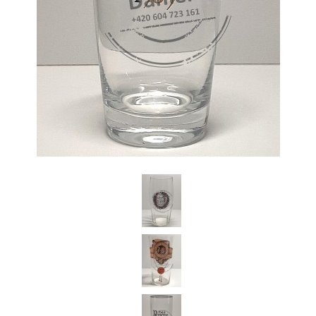
Daniel Česká Republika
Koupím starší pivní sklenice z českých pivovarů a jiné pivní relikvie.
Jednotlivě i celé sbírky pivního skla.Dobře zaplatím.Po domluvě za
Vámi kdykoli a kamkoli rád přijedu.Předem Vám děkuji za
nabídky.Volejte prosím na tel.: 604 723 161 (stačí prozvonit zavolám
Vám zpět) nebo pište na email: Dandan76@seznam.cz
+420 604 723 161
Dandan76@seznam.cz
© 2026 eStránky.cz
|
Aktualizováno: 7. 6. 2026
|
Nahoru ↑