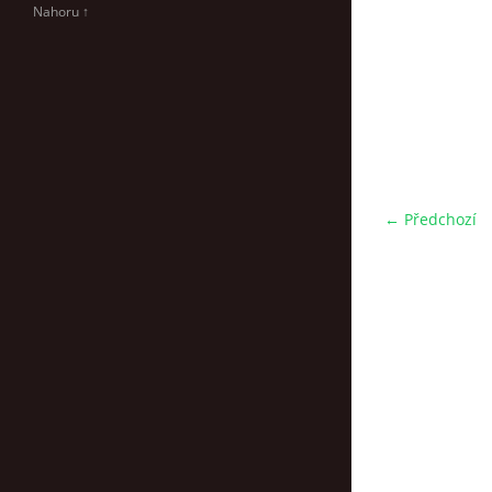
Nahoru ↑
← Předchozí