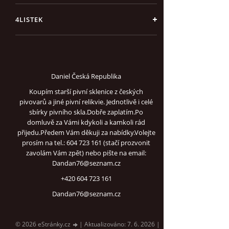
4LISTEK
Daniel Česká Republika
Koupím starší pivní sklenice z českých
pivovarů a jiné pivní relikvie. Jednotlivě i celé
sbírky pivního skla.Dobře zaplatím.Po
domluvě za Vámi kdykoli a kamkoli rád
přijedu.Předem Vám děkuji za nabídky.Volejte
prosím na tel.: 604 723 161 (stačí prozvonit
zavolám Vám zpět) nebo pište na email:
Dandan76@seznam.cz
+420 604 723 161
Dandan76@seznam.cz
© 2026 eStránky.cz
|
Aktualizováno: 7. 6. 2026
|