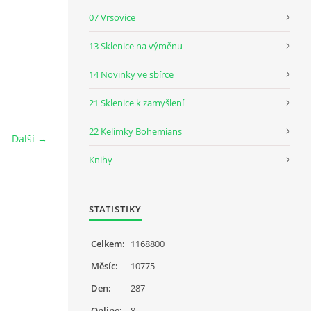
07 Vrsovice
13 Sklenice na výměnu
14 Novinky ve sbírce
21 Sklenice k zamyšlení
22 Kelímky Bohemians
Další →
Knihy
STATISTIKY
Celkem:
1168800
Měsíc:
10775
Den:
287
Online:
8