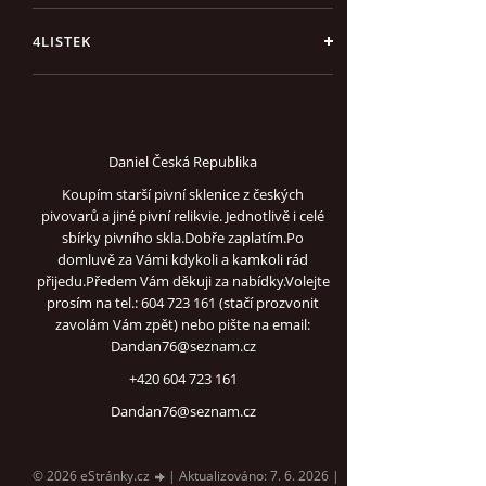
4LISTEK
Daniel Česká Republika
Koupím starší pivní sklenice z českých
pivovarů a jiné pivní relikvie. Jednotlivě i celé
sbírky pivního skla.Dobře zaplatím.Po
domluvě za Vámi kdykoli a kamkoli rád
přijedu.Předem Vám děkuji za nabídky.Volejte
prosím na tel.: 604 723 161 (stačí prozvonit
zavolám Vám zpět) nebo pište na email:
Dandan76@seznam.cz
+420 604 723 161
Dandan76@seznam.cz
© 2026 eStránky.cz
|
Aktualizováno: 7. 6. 2026
|