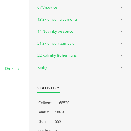
07 Vrsovice
13 Sklenice na výměnu
14 Novinky ve sbírce
21 Sklenice k zamyšlení
22 Kelímky Bohemians
Knihy
Další →
STATISTIKY
Celkem:
1168520
Měsíc:
10830
Den:
553
Online:
4