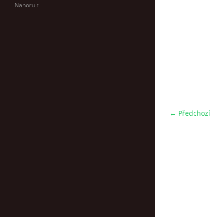
Nahoru ↑
← Předchozí