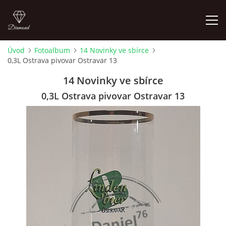
Úvod
Fotoalbum
14 Novinky ve sbírce
0,3L Ostrava pivovar Ostravar 13
ÚVOD
14 Novinky ve sbírce
FOTOALBUM
0,3L Ostrava pivovar Ostravar 13
SKLENICE NA VÝMĚNU
SKLENICE K ZAMYŠLENÍ
KOUPÍM STARŠÍ PIVNÍ SKLENICE 604 723 161
4LISTEK