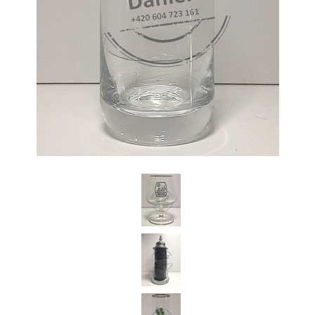
Daniel Česká Republika
Koupím starší pivní sklenice z českých pivovarů a jiné pivní relikvie.
Jednotlivě i celé sbírky pivního skla.Dobře zaplatím.Po domluvě za
Vámi kdykoli a kamkoli rád přijedu.Předem Vám děkuji za
nabídky.Volejte prosím na tel.: 604 723 161 (stačí prozvonit zavolám
Vám zpět) nebo pište na email: Dandan76@seznam.cz
+420 604 723 161
Dandan76@seznam.cz
© 2026 eStránky.cz
|
Aktualizováno: 7. 6. 2026
|
Nahoru ↑