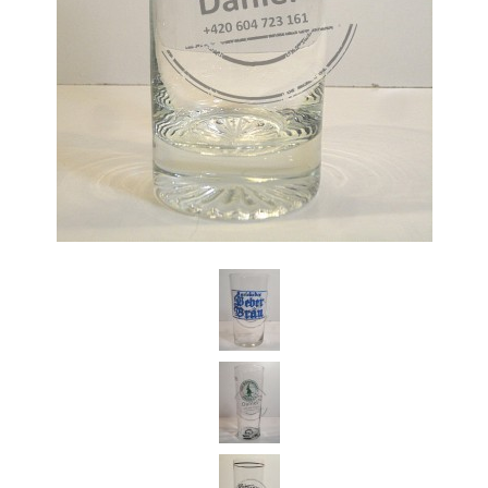
Daniel Česká Republika
Koupím starší pivní sklenice z českých pivovarů a jiné pivní relikvie.
Jednotlivě i celé sbírky pivního skla.Dobře zaplatím.Po domluvě za
Vámi kdykoli a kamkoli rád přijedu.Předem Vám děkuji za
nabídky.Volejte prosím na tel.: 604 723 161 (stačí prozvonit zavolám
Vám zpět) nebo pište na email: Dandan76@seznam.cz
+420 604 723 161
Dandan76@seznam.cz
© 2026 eStránky.cz
|
Aktualizováno: 7. 6. 2026
|
Nahoru ↑