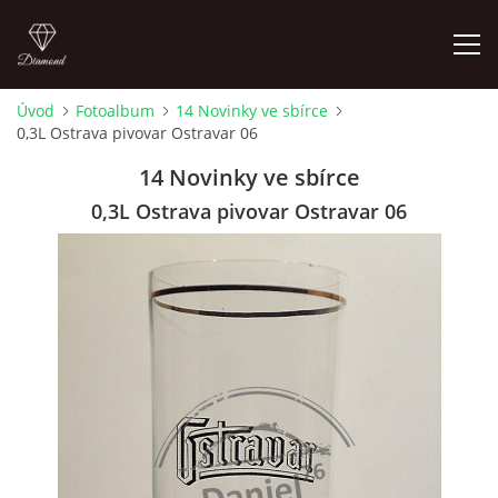
Úvod
Fotoalbum
14 Novinky ve sbírce
0,3L Ostrava pivovar Ostravar 06
ÚVOD
14 Novinky ve sbírce
FOTOALBUM
0,3L Ostrava pivovar Ostravar 06
SKLENICE NA VÝMĚNU
SKLENICE K ZAMYŠLENÍ
KOUPÍM STARŠÍ PIVNÍ SKLENICE 604 723 161
4LISTEK