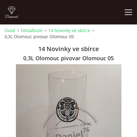
Úvod
Fotoalbum
14 Novinky ve sbírce
0,3L Olomouc pivovar Olomouc 05
ÚVOD
14 Novinky ve sbírce
FOTOALBUM
0,3L Olomouc pivovar Olomouc 05
SKLENICE NA VÝMĚNU
SKLENICE K ZAMYŠLENÍ
KOUPÍM STARŠÍ PIVNÍ SKLENICE 604 723 161
4LISTEK