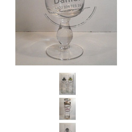
Daniel Česká Republika
Koupím starší pivní sklenice z českých pivovarů a jiné pivní relikvie.
Jednotlivě i celé sbírky pivního skla.Dobře zaplatím.Po domluvě za
Vámi kdykoli a kamkoli rád přijedu.Předem Vám děkuji za
nabídky.Volejte prosím na tel.: 604 723 161 (stačí prozvonit zavolám
Vám zpět) nebo pište na email: Dandan76@seznam.cz
+420 604 723 161
Dandan76@seznam.cz
© 2026 eStránky.cz
|
Aktualizováno: 7. 6. 2026
|
Nahoru ↑