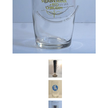
Daniel Česká Republika
Koupím starší pivní sklenice z českých pivovarů a jiné pivní relikvie.
Jednotlivě i celé sbírky pivního skla.Dobře zaplatím.Po domluvě za
Vámi kdykoli a kamkoli rád přijedu.Předem Vám děkuji za
nabídky.Volejte prosím na tel.: 604 723 161 (stačí prozvonit zavolám
Vám zpět) nebo pište na email: Dandan76@seznam.cz
+420 604 723 161
Dandan76@seznam.cz
© 2026 eStránky.cz
|
Aktualizováno: 7. 6. 2026
|
Nahoru ↑