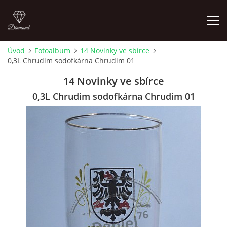
Úvod
Fotoalbum
14 Novinky ve sbírce
0,3L Chrudim sodofkárna Chrudim 01
ÚVOD
14 Novinky ve sbírce
FOTOALBUM
0,3L Chrudim sodofkárna Chrudim 01
SKLENICE NA VÝMĚNU
SKLENICE K ZAMYŠLENÍ
KOUPÍM STARŠÍ PIVNÍ SKLENICE 604 723 161
4LISTEK