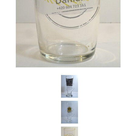
Daniel Česká Republika
Koupím starší pivní sklenice z českých pivovarů a jiné pivní relikvie.
Jednotlivě i celé sbírky pivního skla.Dobře zaplatím.Po domluvě za
Vámi kdykoli a kamkoli rád přijedu.Předem Vám děkuji za
nabídky.Volejte prosím na tel.: 604 723 161 (stačí prozvonit zavolám
Vám zpět) nebo pište na email: Dandan76@seznam.cz
+420 604 723 161
Dandan76@seznam.cz
© 2026 eStránky.cz
|
Aktualizováno: 7. 6. 2026
|
Nahoru ↑