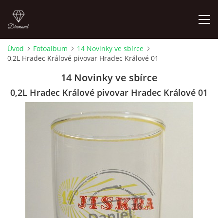
Úvod
Fotoalbum
14 Novinky ve sbírce
0,2L Hradec Králové pivovar Hradec Králové 01
ÚVOD
14 Novinky ve sbírce
FOTOALBUM
0,2L Hradec Králové pivovar Hradec Králové 01
SKLENICE NA VÝMĚNU
SKLENICE K ZAMYŠLENÍ
KOUPÍM STARŠÍ PIVNÍ SKLENICE 604 723 161
4LISTEK