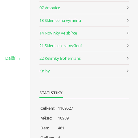
07 Vrsovice
13 Sklenice na výměnu
14 Novinky ve sbírce
21 Sklenice k zamyšlení
Další →
22 Kelímky Bohemians
Knihy
STATISTIKY
Celkem:
1169527
Měsíc:
10989
Den:
461
Online:
4