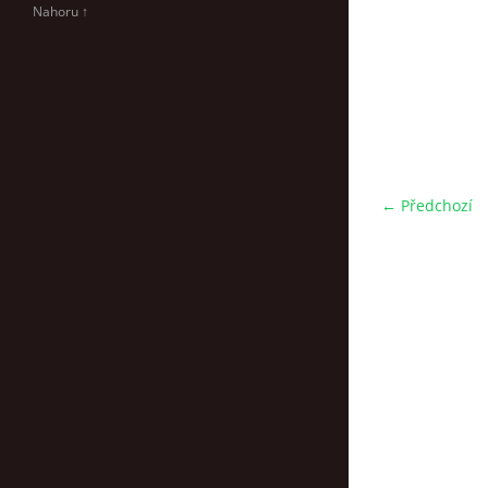
Nahoru ↑
← Předchozí