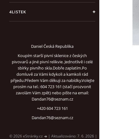
4LISTEK
Daniel Česká Republika
Koupím starší pivní sklenice z českých
pivovarů a jiné pivní relikvie. Jednotlivě i celé
sbírky pivního skla.Dobře zaplatím.Po
domluvě za Vámi kdykoli a kamkoli rád
přijedu.Předem Vám děkuji za nabídky.Volejte
prosím na tel.: 604 723 161 (stačí prozvonit
zavolám Vám zpět) nebo pište na email:
Dandan76@seznam.cz
+420 604 723 161
Dandan76@seznam.cz
© 2026 eStránky.cz
|
Aktualizováno: 7. 6. 2026
|