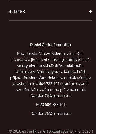
4LISTEK
Daniel Česká Republika
Koupím starší pivní sklenice z českých
pivovarů a jiné pivní relikvie. Jednotlivě i celé
sbírky pivního skla.Dobře zaplatím.Po
domluvě za Vámi kdykoli a kamkoli rád
přijedu.Předem Vám děkuji za nabídky.Volejte
prosím na tel.: 604 723 161 (stačí prozvonit
zavolám Vám zpět) nebo pište na email:
Dandan76@seznam.cz
+420 604 723 161
Dandan76@seznam.cz
© 2026 eStránky.cz
|
Aktualizováno: 7. 6. 2026
|