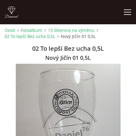
Úvod
Fotoalbum
13 Sklenice na výměnu
02 To lepší Bez ucha 0,5L
Nový Jičín 01 0,5L
ÚVOD
02 To lepší Bez ucha 0,5L
FOTOALBUM
Nový Jičín 01 0,5L
SKLENICE NA VÝMĚNU
SKLENICE K ZAMYŠLENÍ
KOUPÍM STARŠÍ PIVNÍ SKLENICE 604 723 161
4LISTEK