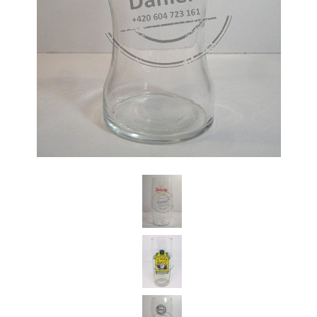
Daniel Česká Republika
Koupím starší pivní sklenice z českých pivovarů a jiné pivní relikvie.
Jednotlivě i celé sbírky pivního skla.Dobře zaplatím.Po domluvě za
Vámi kdykoli a kamkoli rád přijedu.Předem Vám děkuji za
nabídky.Volejte prosím na tel.: 604 723 161 (stačí prozvonit zavolám
Vám zpět) nebo pište na email: Dandan76@seznam.cz
+420 604 723 161
Dandan76@seznam.cz
© 2026 eStránky.cz
|
Aktualizováno: 7. 6. 2026
|
Nahoru ↑