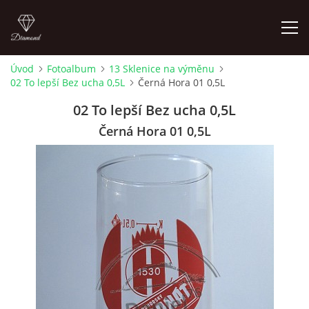
Úvod
Fotoalbum
13 Sklenice na výměnu
02 To lepší Bez ucha 0,5L
Černá Hora 01 0,5L
ÚVOD
02 To lepší Bez ucha 0,5L
FOTOALBUM
Černá Hora 01 0,5L
SKLENICE NA VÝMĚNU
SKLENICE K ZAMYŠLENÍ
KOUPÍM STARŠÍ PIVNÍ SKLENICE 604 723 161
4LISTEK