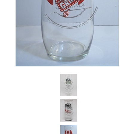
Daniel Česká Republika
Koupím starší pivní sklenice z českých pivovarů a jiné pivní relikvie.
Jednotlivě i celé sbírky pivního skla.Dobře zaplatím.Po domluvě za
Vámi kdykoli a kamkoli rád přijedu.Předem Vám děkuji za
nabídky.Volejte prosím na tel.: 604 723 161 (stačí prozvonit zavolám
Vám zpět) nebo pište na email: Dandan76@seznam.cz
+420 604 723 161
Dandan76@seznam.cz
© 2026 eStránky.cz
|
Aktualizováno: 7. 6. 2026
|
Nahoru ↑